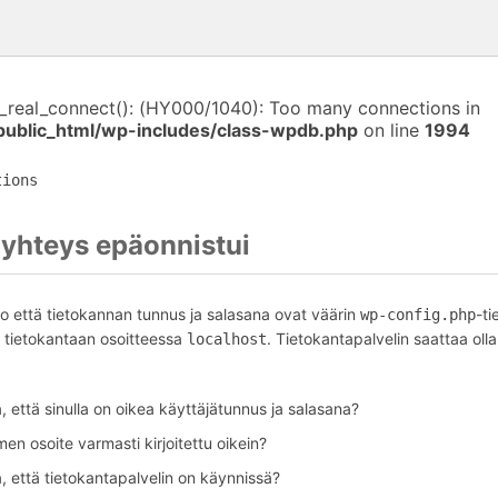
i_real_connect(): (HY000/1040): Too many connections in
public_html/wp-includes/class-wpdb.php
on line
1994
tions
yhteys epäonnistui
o että tietokannan tunnus ja salasana ovat väärin
-ti
wp-config.php
tietokantaan osoitteessa
. Tietokantapalvelin saattaa olla
localhost
 että sinulla on oikea käyttäjätunnus ja salasana?
en osoite varmasti kirjoitettu oikein?
, että tietokantapalvelin on käynnissä?