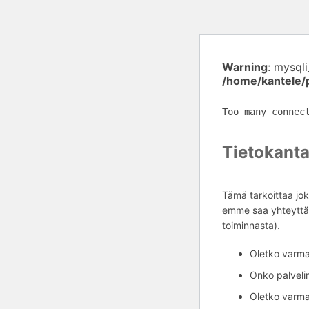
Warning
: mysql
/home/kantele/
Too many connec
Tietokanta
Tämä tarkoittaa jok
emme saa yhteyttä 
toiminnasta).
Oletko varma,
Onko palvelim
Oletko varma